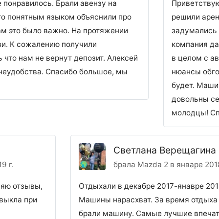
 понравилось. Брали авензу на
Приветствую
то понятным языком объяснили про
решили арен
м это было важно. На протяжении
задумались 
зи. К сожалению получили
компания да
 что нам не вернут депозит. Алексей
в целом с а
 неудобства. Спасибо большое, мы
нюансы обго
будет. Маши
довольны се
молодцы! Сп
Светлана Верещагина
9 г.
брала Mazda 2 в январе 2018
ляю отзывы,
Отдыхали в декабре 2017-янавре 2018
ивыкла при
Машины нарасхват. За время отдыха 
брали машину. Самые лучшие впечатл