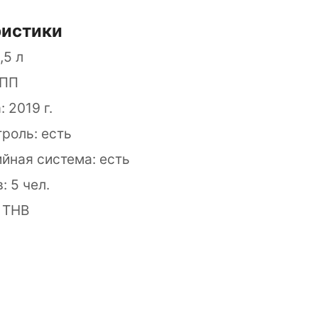
ристики
,5 л
КПП
 2019 г.
роль: есть
йная система: есть
 5 чел.
 THB