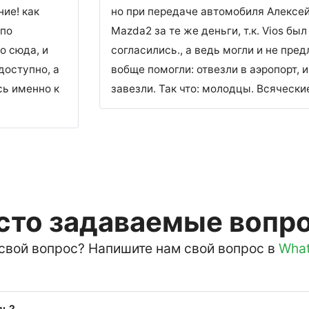
ние! как
но при передаче автомобиля Алексе
 по
Mazda2 за те же деньги, т.к. Vios бы
о сюда, и
согласились., а ведь могли и не пред
доступно, а
вобще помогли: отвезли в аэропорт,
сь именно к
завезли. Так что: молодцы. Всяческ
сто задаваемые вопр
 свой вопрос? Напишите нам свой вопрос в
Wha
ль?