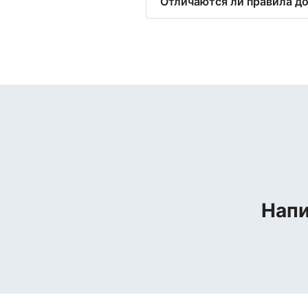
Отличаются ли правила д
Напи