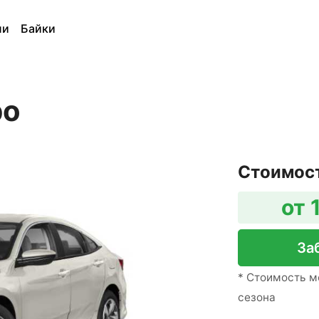
ли
Байки
bo
Стоимос
от 
За
* Стоимость м
сезона